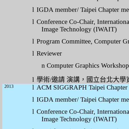
l
IGDA member/ Taipei Chapter m
l
Conference Co-Chair, Internatio
Image Technology (IWAIT)
l
Program Committee, Computer G
l
Reviewer
n
Computer Graphics Worksho
l
學術
/
邀請
演講，國立台北大學
2013
l
ACM SIGGRAPH Taipei Chapter
l
IGDA member/ Taipei Chapter m
l
Conference Co-Chair, Internatio
Image Technology (IWAIT)