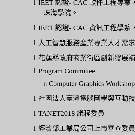
l
IEET
認證
- CAC
軟件工程專業
珠海學院。
l
IEET
認證
- CAC
資訊工程學系
l
人工智慧服務產業專業人才需
l
花蓮縣政府商業街區創新發展
l
Program Committee
n
Computer Graphics Worksho
l
社團法人臺灣電腦圖學與互動
l
TANET2018
議程委員
l
經濟部工業局公司上市審查委