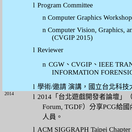
l
Program Committee
n
Computer Graphics Worksho
n
Computer Vision, Graphics, a
(CVGIP 2015)
l
Reviewer
n
CGW
、
CVGIP
、
IEEE TRA
INFORMATION FORENSI
l
學術
/
邀請
演講，國立台北科技
2014
l
2014
「台北遊戲開發者論壇」
Forum, TGDF
）分享
PCG
給國
人員。
l
ACM SIGGRAPH Taipei Chapter