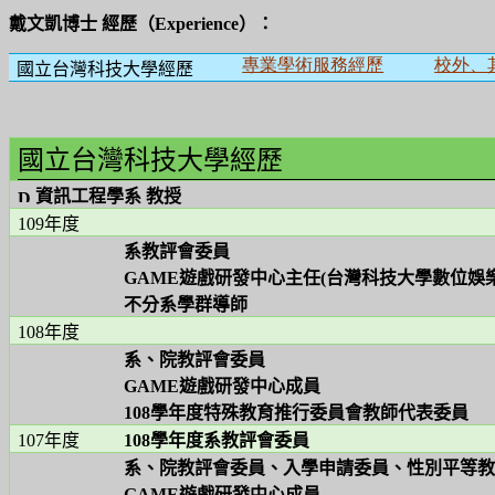
戴文凱博士
經歷（
Experience
）：
專業學術服務經歷
校外、
國立台灣科技大學經歷
國立台灣科技大學經歷
資訊工程學系
教授
109
年度
系教評會委員
GAME
遊戲研發中心主任
(
台灣科技大學數位娛
不分系學群導師
108
年度
系、院教評會委員
GAME
遊戲研發中心成員
108
學年度特殊教育推行委員會教師代表委員
107
年度
108
學年度系教
評會委員
系、院教評會委員、入學申請委員、性別平等
GAME
遊戲研發中心成員