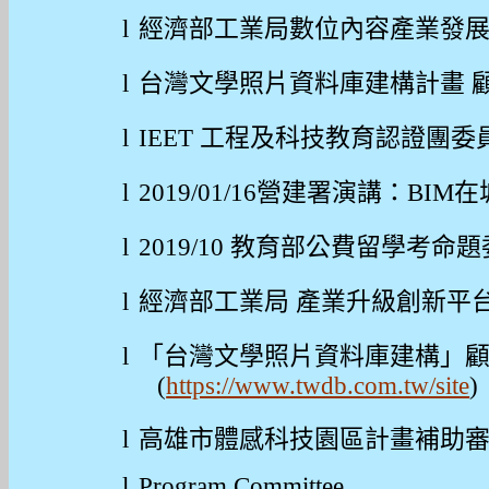
l
經濟部工業局數位內容產業發
l
台灣文學照片資料庫建構計畫
l
IEET
工程及科技教育認證團委
l
2019/01/16
營建署演講：
BIM
在
l
2019/10
教育部公費留學考命題
l
經濟部工業局
產業升級創新平
l
「台灣文學照片資料庫建構」
(
https://www.twdb.com.tw/site
)
l
高雄市體感科技園區計畫補助
l
Program Committee