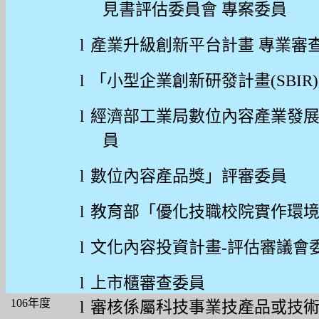
見書評估委員會
專案委員
l
產業升級創新平台計畫
專業審
l
「小型企業創新研發計畫
(SBIR)
l
經濟部工業局數位內容產業發
員
l
數位內容產品獎」評審委員
l
教育部「優化技職校院實作環
l
文化內容投資計畫
-
評估審議會
l
上市櫃審查委員
106
年度
l
審核係屬科技事業技產品或技