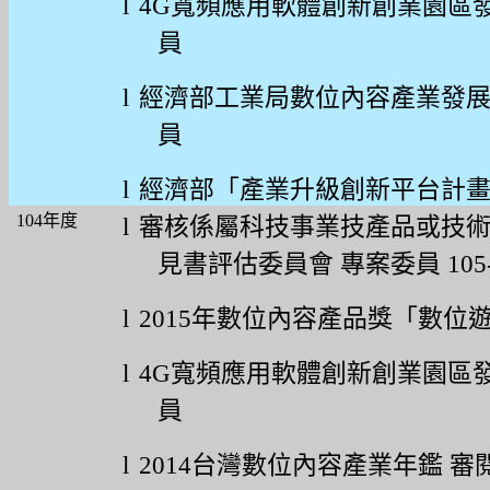
l
4G
寬頻應用軟體創新創業園區
員
l
經濟部工業局數位內容產業發
員
l
經濟部「產業升級創新平台計
104
年度
l
審核係屬科技事業技產品或技
見書評估委員會
專案委員
105
l
2015
年數位內容產品獎「數位
l
4G
寬頻應用軟體創新創業園區
員
l
2014
台灣數位內容產業年鑑
審