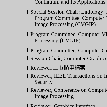
Continuum and Its Application
l
Special Session Chair: Ludology:
Program Committee, Computer V
Image Processing (CVGIP)
l
Program Committee,
Computer Vi
Processing (CVGIP)
l
Program Committee, Computer G
l
Session Chair, Computer Graphi
l
Reviewer,
上市櫃申請案
l
Reviewer, IEEE Transactions on I
Security
l
Reviewer, Conference on Compute
Image Processing
l
Reviewer, Graphics Interface