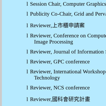
l
Session Chair, Computer Graphi
l
Publicity Co-Chair,
Grid and Per
l
Reviewer,
上市櫃申請案
l
Reviewer, Conference on Compute
Image Processing
l
Reviewer, Journal of Information
l
Reviewer, GPC conference
l
Reviewer, International Worksho
Technology
l
Reviewer, NCS conference
l
Reviewer,
國科會研究計畫