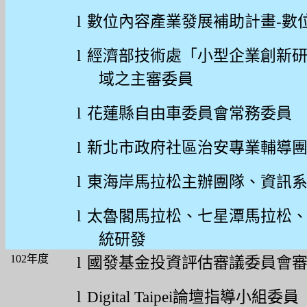
l
數位內容產業發展補助計畫
-
數
l
經濟部技術處「小型企業創新
域之主審委員
l
花蓮縣自由車委員會常務委員
l
新北市政府社區治安專業輔導
l
東海岸馬拉松主辦團隊、資訊
l
太魯閣馬拉松、七星潭馬拉松
統研發
102
年度
l
國發基金投資評估審議委員會
l
Digital Taipei
論壇指導小組委員