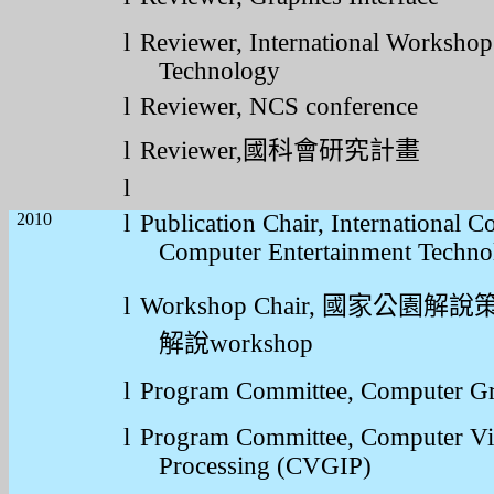
l
Reviewer, International Worksho
Technology
l
Reviewer, NCS conference
l
Reviewer,
國科會研究計畫
l
2010
l
Publication Chair, International 
Computer Entertainment Techn
l
Workshop Chair,
國家公園解說
解說
workshop
l
Program Committee, Computer G
l
Program Committee,
Computer Vi
Processing (CVGIP)