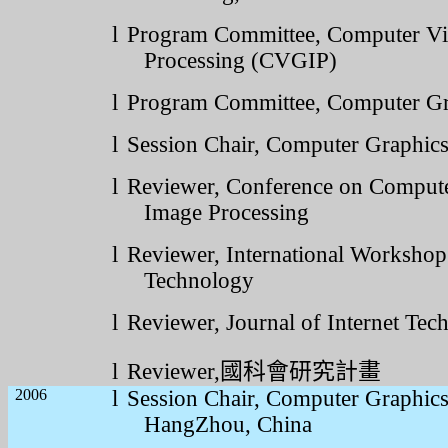
l
Program Committee,
Computer Vi
Processing (CVGIP)
l
Program Committee, Computer G
l
Session Chair, Computer Graphi
l
Reviewer, Conference on Compute
Image Processing
l
Reviewer, International Worksho
Technology
l
Reviewer, Journal of Internet Tec
l
Reviewer,
國科會研究計畫
2006
l
Session Chair, Computer Graphics 
HangZhou
, China