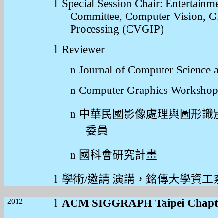
l
Special Session Chair: Entertain
Committee, Computer Vision, G
Processing (CVGIP)
l
Reviewer
n
Journal of Computer Science 
n
Computer Graphics Worksho
n
中華民國影像處理與圖形識
委員
n
國科會研究計畫
l
學術
/
邀請
演講，銘傳大學資工
2012
l
ACM SIGGRAPH Taipei Chapt