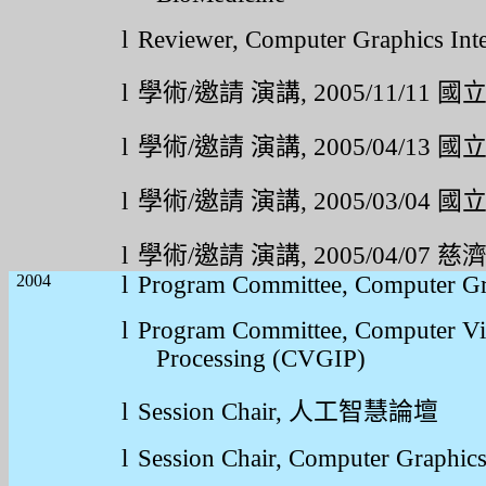
l
Reviewer, Computer Graphics Inte
l
學術
/
邀請
演講
, 2005/11/11
國
l
學術
/
邀請
演講
, 2005/04/13
國
l
學術
/
邀請
演講
, 2005/03/04
國
l
學術
/
邀請
演講
, 2005/04/07
慈
2004
l
Program Committee, Computer G
l
Program Committee,
Computer Vi
Processing (CVGIP)
l
Session Chair,
人工智慧論壇
l
Session Chair, Computer Graphi