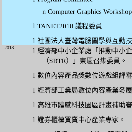
n
Computer Graphics Worksho
l
TANET2018
議程委員
l
社團法人臺灣電腦圖學與互動
2018
l
經濟部中小企業處「推動中小
（
SBTR
）」東區召集委員。
l
數位內容產品獎數位遊戲組評
l
經濟部工業局數位內容產業發
l
高雄市體感科技園區計畫補助
l
證券櫃檯買賣中心產業專家。