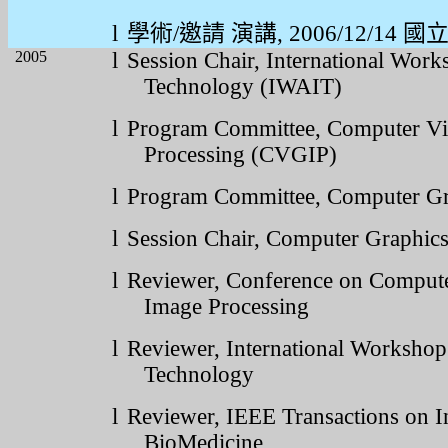
l
學術
/
邀請
演講
, 2006/12/14
國
2005
l
Session Chair, International Wo
Technology (IWAIT)
l
Program Committee,
Computer Vi
Processing (CVGIP)
l
Program Committee, Computer G
l
Session Chair, Computer Graphi
l
Reviewer, Conference on Compute
Image Processing
l
Reviewer, International Worksho
Technology
l
Reviewer, IEEE Transactions on I
BioMedicine