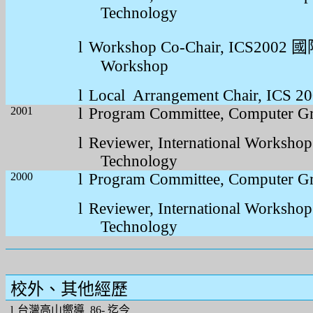
Technology
l
Workshop Co-Chair, ICS2002
國
Workshop
l
Local
Arrangement Chair, ICS 2
2001
l
Program Committee, Computer G
l
Reviewer, International Worksho
Technology
2000
l
Program Committee, Computer G
l
Reviewer, International Worksho
Technology
校外、其他經歷
l
台灣高山嚮導
86- 
迄今