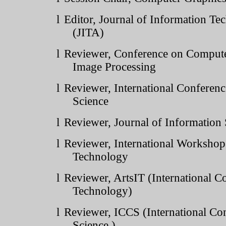
l
Editor, Journal of Information Te
(JITA)
l
Reviewer, Conference on Compute
Image Processing
l
Reviewer,
International Conferen
Science
l
Reviewer, Journal of Information
l
Reviewer, International Worksho
Technology
l
Reviewer,
ArtsIT
(International C
Technology)
l
Reviewer, ICCS (International Co
Science )