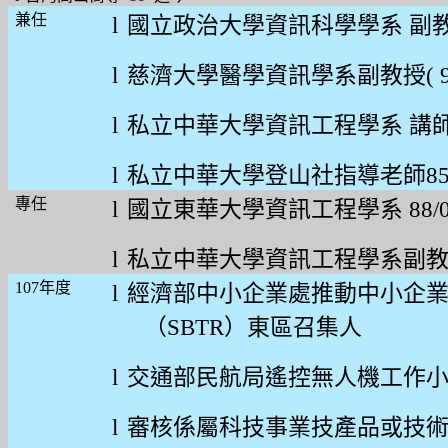
兼任
l
國立政治大學資訊科學學系
副
l
慈濟大學醫學資訊學系副教授
( 
l
私立中華大學資訊工程學系
講
l
私立中華大學
登山社指導老師
85
專任
l
國立東華大學資訊工程學系
88/
l
私立中華大學資訊工程學系副
107
年度
l
經濟部中小企業處推動中小企
（
SBTR
）東區召集人
l
交通部民航局遙控無人機工作
l
審核係屬科技事業技產品或技