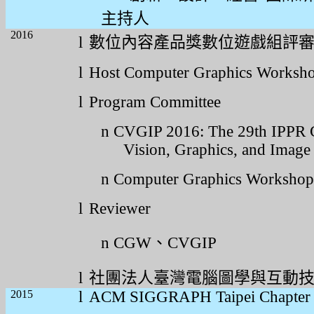
主持人
2016
l
數位內容產品獎數位遊戲組評
l
Host Computer Graphics Works
l
Program Committee
n
CVGIP 2016: The 29th IPPR 
Vision, Graphics, and Image
n
Computer Graphics Worksho
l
Reviewer
n
CGW
、
CVGIP
l
社團法人臺灣電腦圖學與互動
2015
l
ACM SIGGRAPH Taipei Chapter