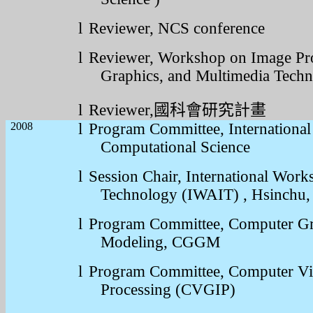
l
Reviewer, NCS conference
l
Reviewer, Workshop on Image Pr
Graphics, and Multimedia Techn
l
Reviewer,
國科會研究計畫
2008
l
Program Committee, International
Computational Science
l
Session Chair, International Wo
Technology (IWAIT) , Hsinchu,
l
Program Committee, Computer Gr
Modeling, CGGM
l
Program Committee,
Computer Vi
Processing (CVGIP)