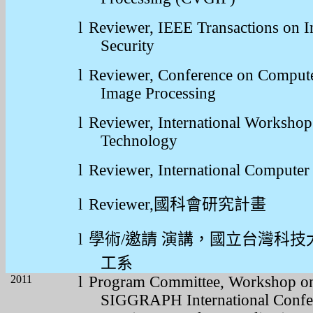
l
Reviewer, IEEE Transactions on I
Security
l
Reviewer, Conference on Compute
Image Processing
l
Reviewer, International Worksho
Technology
l
Reviewer, International Comput
l
Reviewer,
國科會研究計畫
l
學術
/
邀請
演講，國立台灣科技
工系
2011
l
Program Committee, Workshop 
SIGGRAPH International Confere