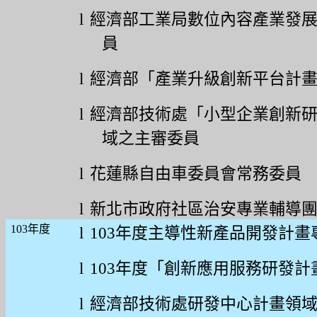
l
經濟部工業局數位內容產業發
員
l
經濟部
「
產業升級創新平台計
l
經濟部技術處「小型企業創新
域之主審委員
l
花蓮縣自由車委員會常務委員
l
新北市政府社區治安專業輔導
103
年度
l
103
年度主導性新產品開發計畫
l
103
年度「創新應用服務研發計
l
經濟部技術處研發中心計畫領