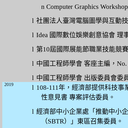
n
Computer Graphics Worksho
l
社團法人臺灣電腦圖學與互動
l
Idea
國際數位娛樂創意協會
理
l
第
10
屆國際
展能節職業
技能競
l
中國工程師學會
客座主編，
No
l
中國工程師學會
出版委員會委
2019
l
108-111
年，經濟部提供科技事
性意見書
專案評估委員。
l
經濟部中小企業處「推動中小
（
SBTR
）」東區召集委員。